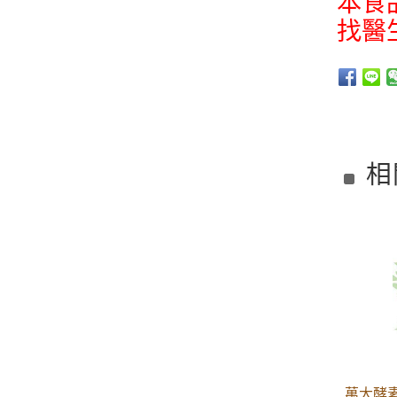
本食
找醫
相
萬大酵素 