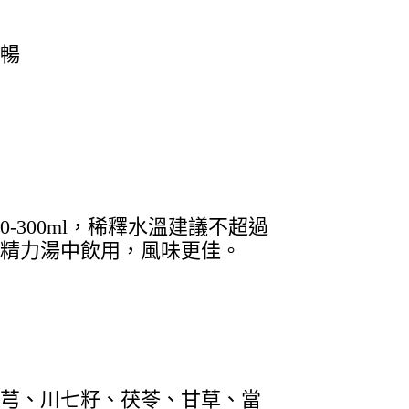
暢
0-300ml，稀釋水溫建議不超過
或精力湯中飲用，風味更佳。
芎、川七籽、茯苓、甘草、當