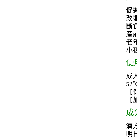
促
改
斷
産
老
小
使
成人
5
【
【
成
漢
明