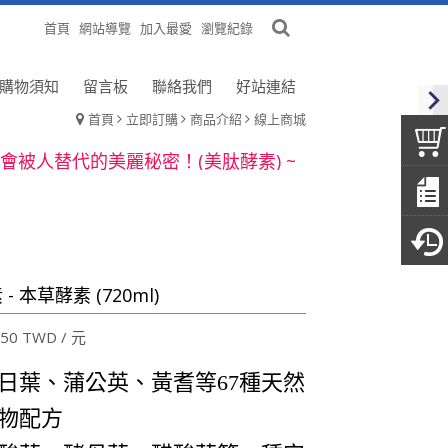
首頁
網站導覽
加入最愛
瀏覽紀錄
購物須知
留言板
聯絡我們
好站連結
首頁
立即訂購
商品介紹
線上商城
不怕，製成粒狀更容易吃！(青梅精) ~
會被人替代的美麗秘密！(美肽酵素) ~
東西，回到最初的潔淨感受(纖康寶) ~
僅要補鈣，補對鈣很重要！(酵素鈣) ~
不怕，製成粒狀更容易吃！(青梅精) ~
會被人替代的美麗秘密！(美肽酵素) ~
- 本草酵素 (720ml)
東西，回到最初的潔淨感受(纖康寶) ~
50 TWD / 元
僅要補鈣，補對鈣很重要！(酵素鈣) ~
日葉、蒲公英、黃耆等67種天然
物配方