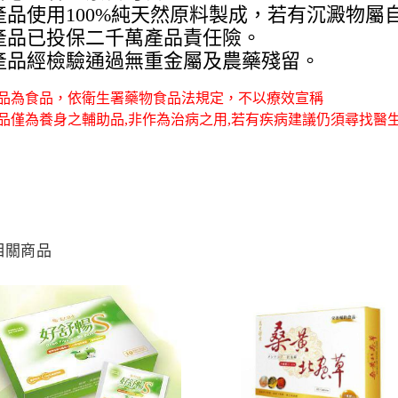
產品使用100%純天然原料製成，若有沉澱物屬
產品已投保二千萬產品責任險。
產品經檢驗通過無重金屬及農藥殘留。
品為食品，依衛生署藥物食品法規定，不以療效宣稱
品僅為養身之輔助品,非作為治病之用,若有疾病建議仍須尋找醫生
相關商品