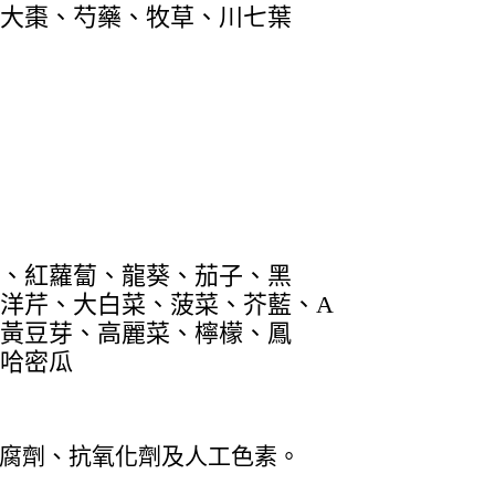
大棗、芍藥、牧草、川七葉
、紅蘿蔔、龍葵、茄子、黑
洋芹、大白菜、菠菜、芥藍、A
黃豆芽、高麗菜、檸檬、鳳
哈密瓜
腐劑、抗氧化劑及人工色素。