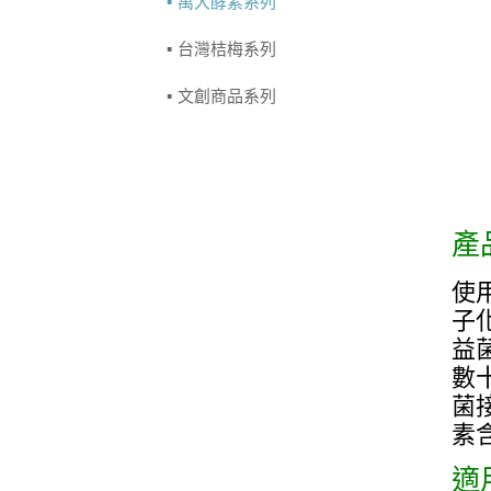
萬大酵素系列
台灣桔梅系列
文創商品系列
產
使
子化
益
數
菌
素
適