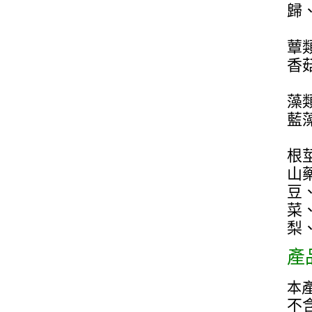
歸
蕈類
香
藻類
藍
根
山
豆
菜
梨
產
本
不