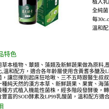
植入乳
全純菌
每30c
溫和配
品特色
用草本植物、蕈類、藻類及新鮮蔬果做為原料,
,溫和配方，適合各年齡層使用含黃耆多醣及LP99
菌，讓您揮別起床狂哈啾、三不五時跟醫生叔叔say 
十種純天然的漢方本草、新鮮蔬果、果實、海藻
接種方式植入機能性菌株，經多階段發酵後，轉
含豐富的SOD酵素及LP99乳酸菌，溫和配方適
用