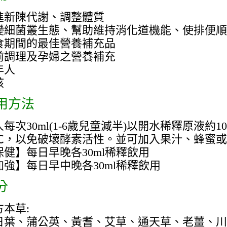
進新陳代謝、調整體質
變細菌叢生態、幫助維持消化道機能、使排便順
食期間的最佳營養補充品
前調理及孕婦之營養補充
年人
孩
用方法
每次30ml(1-6歲兒童減半)以開水稀釋原液約10
2℃，以免破壞酵素活性。並可加入果汁、蜂蜜
保健】每日早晚各30ml稀釋飲用
加強】每日早中晚各30ml稀釋飲用
分
方本草:
日葉、蒲公英、黃耆、艾草、通天草、老薑、川