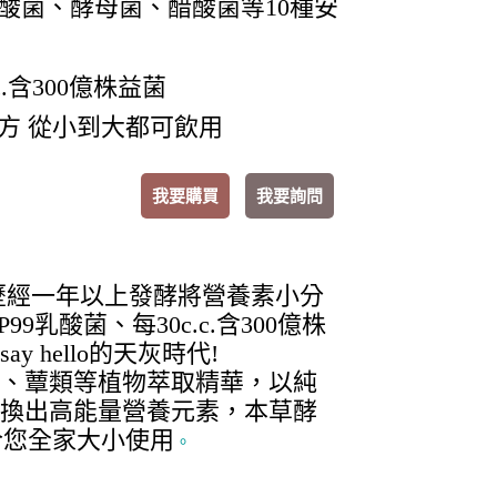
酸菌、酵母菌、醋酸菌等10種安
.c.含300億株益菌
方 從小到大都可飲用
我要購買
我要詢問
歷經一年以上發酵將營養素小分
乳酸菌、每30c.c.含300億株
hello的天灰時代!
、蕈類等植物萃取精華，以純
換出高能量營養元素，本草酵
合您全家大小使用
。